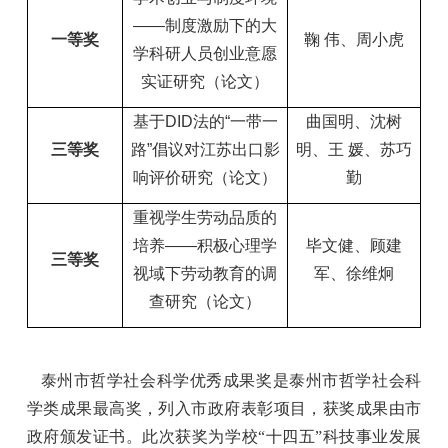
——制度激励下的大
一等奖
鞠 伟、周小虎
学科研人员创业意愿
实证研究（论文）
基于DID法的“一带一
曲国明、沈树
三等奖
路”倡议对江苏出口影
明、王 媛、苏巧
响评价研究（论文）
勤
重视学生劳动品质的
培养——积极心理学
毕文健、顾建
三等奖
视域下劳动教育的调
军、徐维炯
查研究（论文）
泰州市哲学社会科学优秀成果奖是泰州市哲学社会科
学类成果最高奖，列入市政府表彰项目，获奖成果由市
政府颁发证书。此次获奖为学校
“十四五”科技事业发展