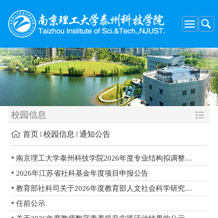
校园信息
首页
校园信息
通知公告
南京理工大学泰州科技学院2026年度专业结构拟调整事项公示
2026年江苏省社科基金年度项目申报公告
教育部社科司关于2026年度教育部人文社会科学研究一般项目等申报...
任前公示