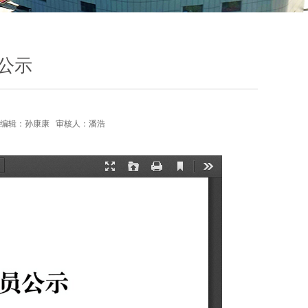
员公示
编辑：
孙康康
审核人：
潘浩